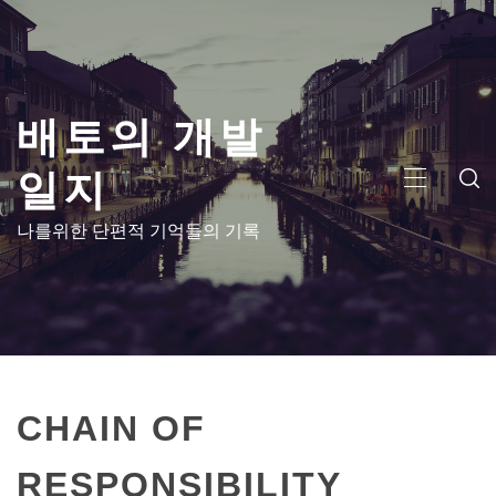
콘
텐
츠
로
배토의 개발
건
너
일지
뛰
주
기
메
나를위한 단편적 기억들의 기록
뉴
CHAIN OF
RESPONSIBILITY