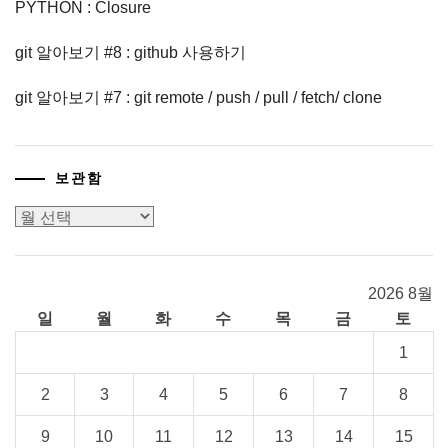
PYTHON : Closure
git 알아보기 #8 : github 사용하기
git 알아보기 #7 : git remote / push / pull / fetch/ clone
보관함
보
관
함
2026 8월
일
월
화
수
목
금
토
1
2
3
4
5
6
7
8
9
10
11
12
13
14
15