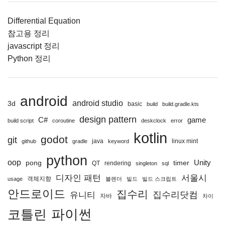
Differential Equation
참고용 정리
javascript 정리
Python 정리
android
android studio
3d
basic
build
build.gradle.kts
design pattern
C#
game
build script
coroutine
deskclock
error
kotlin
godot
git
java
linux mint
github
gradle
keyword
python
oop
Unity
pong
timer
QT
rendering
singleton
sql
디자인 패턴
서울시
객체지향
usage
블렌더
빌드
빌드 스크립트
안드로이드
집수리
집수리닷컴
유니티
자바
차이
파이썬
코틀린