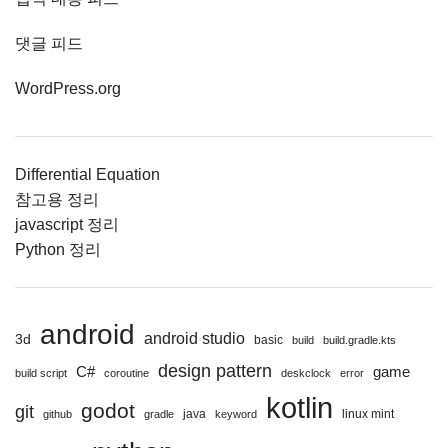
댓글 피드
WordPress.org
Differential Equation
참고용 정리
javascript 정리
Python 정리
android
android studio
3d
basic
build
build.gradle.kts
design pattern
C#
game
build script
coroutine
deskclock
error
kotlin
godot
git
java
linux mint
github
gradle
keyword