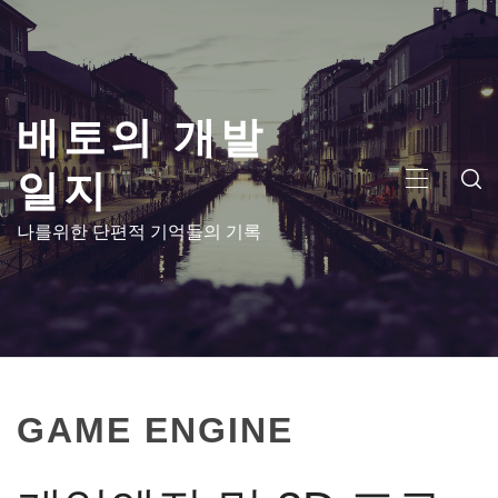
콘
텐
츠
로
배토의 개발
건
너
일지
뛰
주
기
메
나를위한 단편적 기억들의 기록
뉴
GAME ENGINE