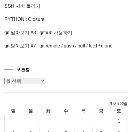
SSH 서버 돌리기
PYTHON : Closure
git 알아보기 #8 : github 사용하기
git 알아보기 #7 : git remote / push / pull / fetch/ clone
보관함
보
관
함
2026 8월
일
월
화
수
목
금
토
1