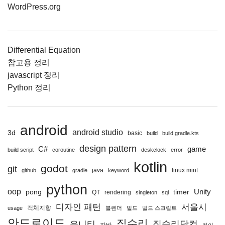
WordPress.org
Differential Equation
참고용 정리
javascript 정리
Python 정리
android
android studio
3d
basic
build
build.gradle.kts
design pattern
C#
game
build script
coroutine
deskclock
error
kotlin
godot
git
java
linux mint
github
gradle
keyword
python
oop
Unity
pong
timer
QT
rendering
singleton
sql
디자인 패턴
서울시
객체지향
usage
블렌더
빌드
빌드 스크립트
안드로이드
집수리
집수리닷컴
유니티