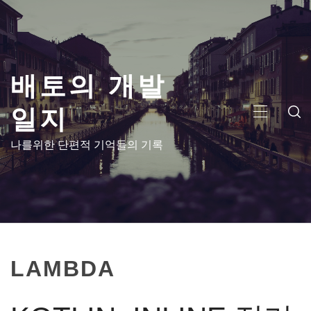
콘
텐
츠
로
배토의 개발
건
너
일지
뛰
주
기
메
나를위한 단편적 기억들의 기록
뉴
LAMBDA