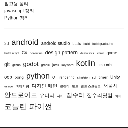
참고용 정리
javascript 정리
Python 정리
android
android studio
3d
basic
build
build.gradle.kts
design pattern
C#
game
build script
coroutine
deskclock
error
kotlin
godot
git
java
linux mint
github
gradle
keyword
python
oop
Unity
pong
timer
QT
rendering
singleton
sql
디자인 패턴
서울시
객체지향
usage
블렌더
빌드
빌드 스크립트
안드로이드
집수리
집수리닷컴
유니티
자바
차이
파이썬
코틀린