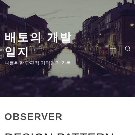
콘
텐
츠
로
배토의 개발
건
너
일지
뛰
주
기
메
나를위한 단편적 기억들의 기록
뉴
OBSERVER