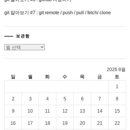
git 알아보기 #7 : git remote / push / pull / fetch/ clone
보관함
보
관
함
2026 8월
일
월
화
수
목
금
토
1
2
3
4
5
6
7
8
9
10
11
12
13
14
15
16
17
18
19
20
21
22