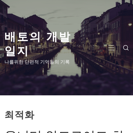
콘
텐
츠
로
배토의 개발
건
너
일지
뛰
주
기
메
나를위한 단편적 기억들의 기록
뉴
최적화