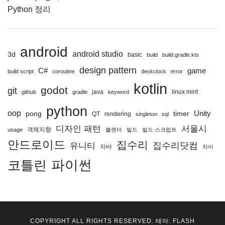
Python 정리
android
android studio
3d
basic
build
build.gradle.kts
design pattern
C#
game
build script
coroutine
deskclock
error
kotlin
godot
git
java
linux mint
github
gradle
keyword
python
oop
Unity
pong
timer
QT
rendering
singleton
sql
디자인 패턴
서울시
객체지향
usage
블렌더
빌드
빌드 스크립트
안드로이드
집수리
집수리닷컴
유니티
자바
차이
파이썬
코틀린
COPYRIGHT ALL RIGHTS RESERVED. 테마: FLASH