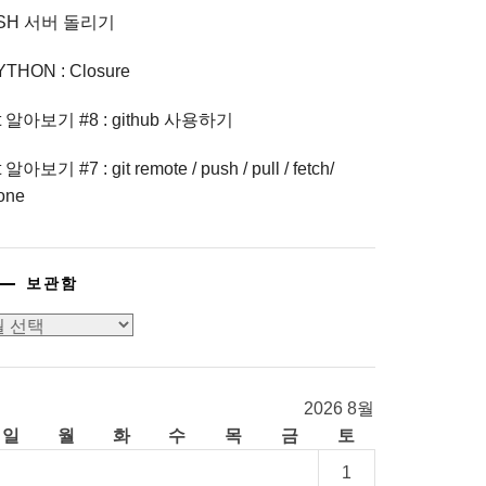
SH 서버 돌리기
YTHON : Closure
it 알아보기 #8 : github 사용하기
t 알아보기 #7 : git remote / push / pull / fetch/
one
보관함
2026 8월
일
월
화
수
목
금
토
1