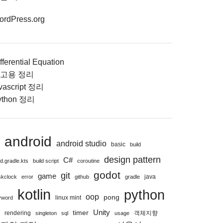
ordPress.org
fferential Equation
고용 정리
avascript 정리
ython 정리
android
android studio
d
basic
build
design pattern
C#
ld.gradle.kts
build script
coroutine
godot
git
game
java
skclock
error
github
gradle
kotlin
python
oop
pong
linux mint
yword
Unity
timer
T
rendering
객체지향
singleton
sql
usage