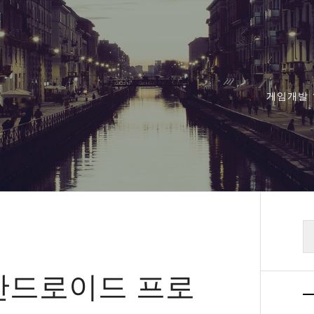
게임개발
검
색
안드로이드 프로