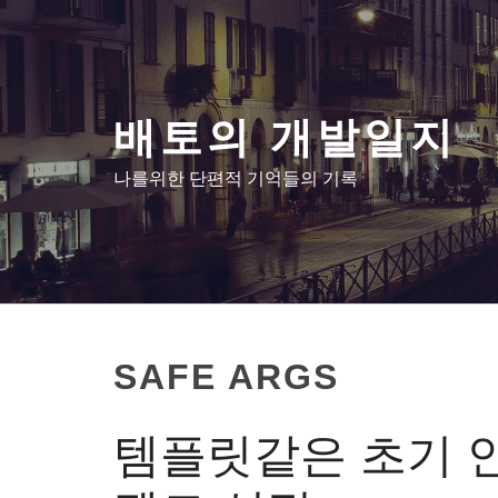
콘
텐
츠
로
배토의 개발일지
건
너
나를위한 단편적 기억들의 기록
뛰
기
SAFE ARGS
템플릿같은 초기 