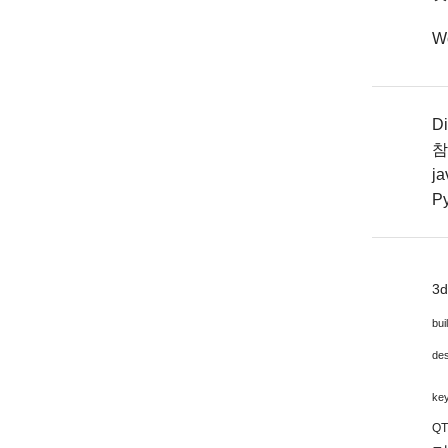
W
Di
참
j
P
3
bui
de
ke
Q