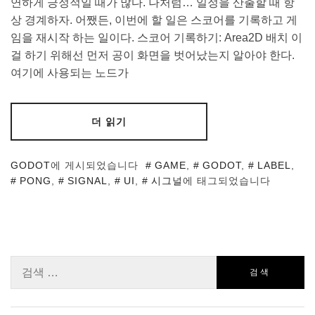
연하게 긍정적일 때가 많다. 나처럼… 일정을 산출할 때 항
상 경계하자. 어쨌든, 이번에 할 일은 스코어를 기록하고 게
임을 재시작 하는 일이다. 스코어 기록하기: Area2D 배치 이
걸 하기 위해선 먼저 공이 화면을 벗어났는지 알아야 한다.
여기에 사용되는 노드가
더 읽기
GODOT
에 게시되었습니다
GAME
,
GODOT
,
LABEL
,
PONG
,
SIGNAL
,
UI
,
시그널
에 태그되었습니다
검
색: