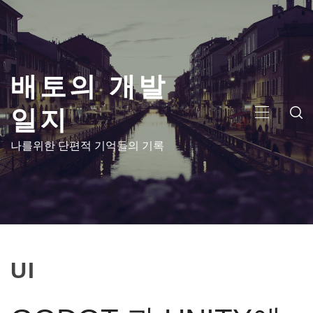
콘
텐
츠
로
배토의 개발
건
너
일지
뛰
주
기
메
나를위한 단편적 기억들의 기록
뉴
UI