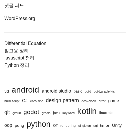
댓글 피드
WordPress.org
Differential Equation
참고용 정리
javascript 정리
Python 정리
android
android studio
3d
basic
build
build.gradle.kts
design pattern
C#
game
build script
coroutine
deskclock
error
kotlin
godot
git
java
linux mint
github
gradle
keyword
python
oop
Unity
pong
timer
QT
rendering
singleton
sql