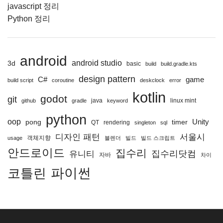
javascript 정리
Python 정리
android
android studio
3d
basic
build
build.gradle.kts
design pattern
C#
game
build script
coroutine
deskclock
error
kotlin
godot
git
java
linux mint
github
gradle
keyword
python
oop
Unity
pong
timer
QT
rendering
singleton
sql
디자인 패턴
서울시
객체지향
usage
블렌더
빌드
빌드 스크립트
안드로이드
집수리
집수리닷컴
유니티
자바
차이
파이썬
코틀린