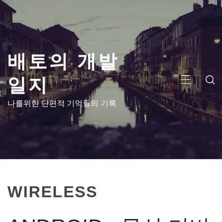
콘
텐
츠
로
배토의 개발
건
너
일지
뛰
주
기
메
나를위한 단편적 기억들의 기록
뉴
WIRELESS